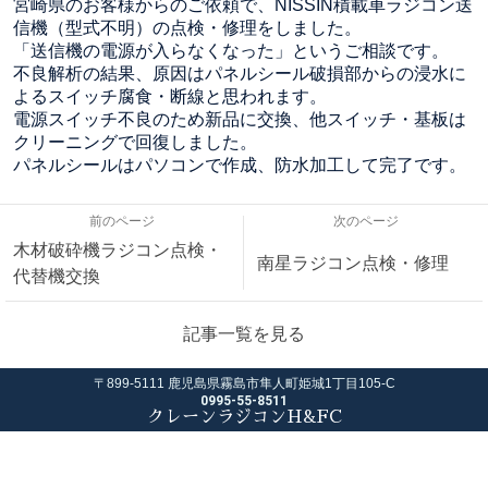
宮崎県のお客様からのご依頼で、NISSIN積載車ラジコン送
信機（型式不明）の点検・修理をしました。
「送信機の電源が入らなくなった」というご相談です。
不良解析の結果、原因はパネルシール破損部からの浸水に
よるスイッチ腐食・断線と思われます。
電源スイッチ不良のため新品に交換、他スイッチ・基板は
クリーニングで回復しました。
パネルシールはパソコンで作成、防水加工して完了です。
前のページ
次のページ
木材破砕機ラジコン点検・
南星ラジコン点検・修理
代替機交換
記事一覧を見る
〒899-5111 鹿児島県霧島市隼人町姫城1丁目105-C
0995-55-8511
クレーンラジコンH&FC