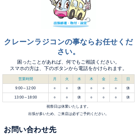
クレーンラジコンの事ならお任せくだ
さい。
困ったことがあれば、何でもご相談ください。
スマホの方は、下のボタンから電話をかけられます。
営業時間
月
火
水
木
金
土
日
9:00～12:00
○
○
休
○
○
○
休
13:00～18:00
○
○
休
○
○
○
休
祝祭日は休業いたします。
出張が多いため、ご来店は必ずご予約ください。
お問い合わせ先