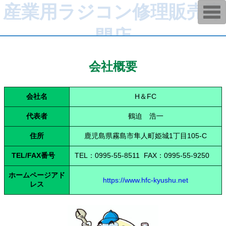
産業用ラジコン修理販売専
T
o
g
門店
g
l
e
n
a
会社概要
v
i
g
a
会社名
H＆FC
t
i
o
代表者
鶴迫 浩一
n
住所
鹿児島県霧島市隼人町姫城1丁目105-C
TEL/FAX番号
TEL：0995-55-8511 FAX：0995-55-9250
ホームページアド
https://www.hfc-kyushu.net
レス