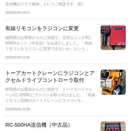
送信機のステイ破損」というご相談です。3D...
2025/05/09 14:21
有線リモコンをラジコンに変更
福岡県のお客様からのご依頼で、古河ユニックRC-
500FAセット（中古品）をお送りしました。「有線
リモコンをラジコンに変更できないか」という...
2025/05/09 13:35
トーアカートクレーンにラジコンとア
クセルドライブコントローラ取付
静岡県のお客様からのご依頼で、トーアカートクレ
ーンCC-205RCにラジコンを取り付けました。「有線
リモコン仕様のカートクレーンにラジコンを...
2025/05/05 15:58
RC-500HA送信機（中古品）