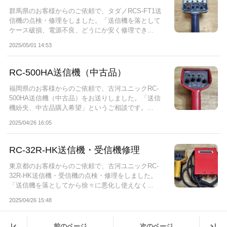
群馬県のお客様からのご依頼で、タダノRCS-FT1送
信機の点検・修理をしました。「送信機を落として
ケース破損、電源不良、どうにか安く修理でき...
2025/05/01 14:53
RC-500HA送信機（中古品）
福岡県のお客様からのご依頼で、古河ユニックRC-
500HA送信機（中古品）をお送りしました。「送信
機紛失、中古品購入希望」というご相談です。...
2025/04/26 16:05
RC-32R-HK送信機・受信機修理
東京都のお客様からのご依頼で、古河ユニックRC-
32R-HK送信機・受信機の点検・修理をしました。
「送信機を落としてから徐々に悪化し使えなく...
2025/04/26 15:48
|
|
前のページ
次のページ