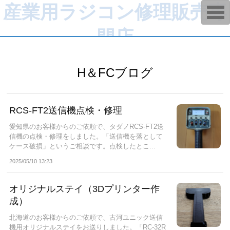
産業用ラジコン修理販売専
T
o
g
門店
g
l
e
n
a
H＆FCブログ
v
i
g
a
t
RCS-FT2送信機点検・修理
i
o
n
愛知県のお客様からのご依頼で、タダノRCS-FT2送
信機の点検・修理をしました。「送信機を落として
ケース破損」というご相談です。点検したとこ...
2025/05/10 13:23
オリジナルステイ（3Dプリンター作
成）
北海道のお客様からのご依頼で、古河ユニック送信
機用オリジナルステイをお送りしました。「RC-32R